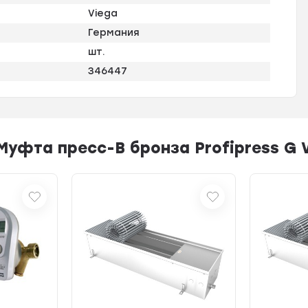
Viega
Германия
шт.
346447
уфта пресс-В бронза Profipress G V