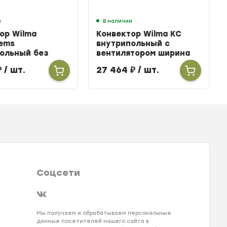
и
В наличии
ор Wilma
Конвектор Wilma KC
ems
внутрипольный с
ольный без
вентилятором ширина
тора ширина
303мм высота 100мм
₽
/ шт.
27 464
₽
/ шт.
ысота 160мм
длина 2700мм
900мм
Соцсети
Мы получаем и обрабатываем персональные
данные посетителей нашего сайта в