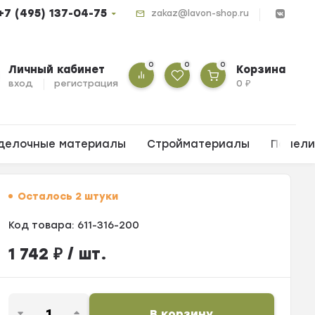
+7 (495) 137-04-75
zakaz@lavon-shop.ru
0
0
0
Личный кабинет
Корзина
вход
регистрация
0
₽
делочные материалы
Стройматериалы
Панел
Осталось 2 штуки
Код товара:
611-316-200
1 742
₽
/ шт.
В корзину