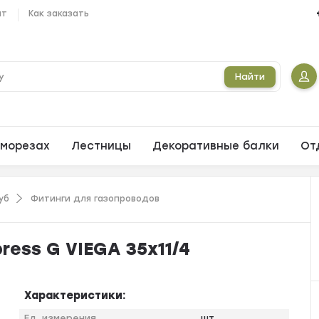
ат
Как заказать
Найти
морезах
Лестницы
Декоративные балки
От
уб
Фитинги для газопроводов
ress G VIEGA 35x11/4
Характеристики:
Ед. измерения
шт.