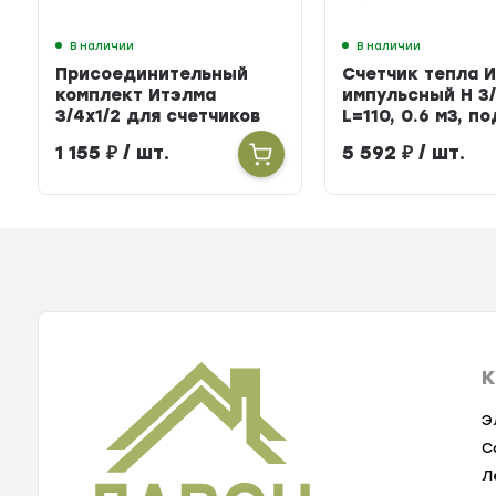
В наличии
В наличии
Присоединительный
Счетчик тепла 
комплект Итэлма
импульсный Н 3/
3/4х1/2 для счетчиков
L=110, 0.6 м3, п
тепла
БЕРИЛЛ 31
1 155
₽
/ шт.
5 592
₽
/ шт.
К
Э
С
Л