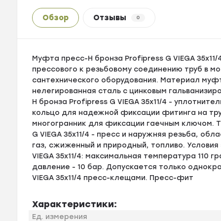
Обзор
Отзывы
0
Муфта пресс-Н бронза Profipress G VIEGA 35x11
прессового к резьбовому соединению труб в м
сантехнического оборудования. Материал муфты 
нелегированная сталь с цинковым гальванизир
Н бронза Profipress G VIEGA 35x11/4 - уплотни
кольцо для надежной фиксации фитинга на тру
многогранник для фиксации гаечным ключом. Т
G VIEGA 35x11/4 - пресс и наружняя резьба, об
газ, сжиженный и природный, топливо. Условия
VIEGA 35x11/4: максимальная температура 110 
давление - 10 бар. Допускается только однокр
VIEGA 35x11/4 пресс-клещами. Пресс-фит
Характеристики:
Ед. измерения