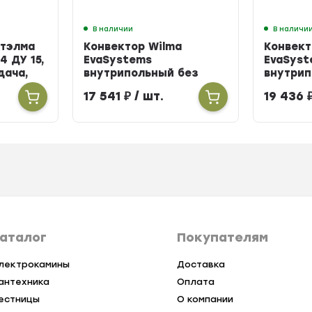
В наличии
В наличи
Итэлма
Конвектор Wilma
Конвект
4 ДУ 15,
EvaSystems
EvaSyst
одача,
внутрипольный без
внутрип
вентилятора ширина
вентиля
17 541
₽
/ шт.
19 436
258мм высота 90мм
258мм в
длина 900мм
длина 
аталог
Покупателям
лектрокамины
Доставка
антехника
Оплата
естницы
О компании