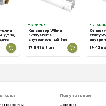
В наличии
В наличи
Итэлма
Конвектор Wilma
Конвект
4 ДУ 15,
EvaSystems
EvaSyst
одача,
внутрипольный без
внутрип
вентилятора ширина
вентиля
17 541
₽
/ шт.
19 436
258мм высота 90мм
258мм в
длина 900мм
длина 
аталог
Покупателям
лектрокамины
Доставка