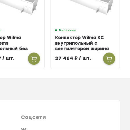
и
В наличии
ор Wilma
Конвектор Wilma KC
ems
внутрипольный с
ольный без
вентилятором ширина
тора ширина
303мм высота 100мм
₽
/ шт.
27 464
₽
/ шт.
ысота 160мм
длина 2700мм
900мм
Соцсети