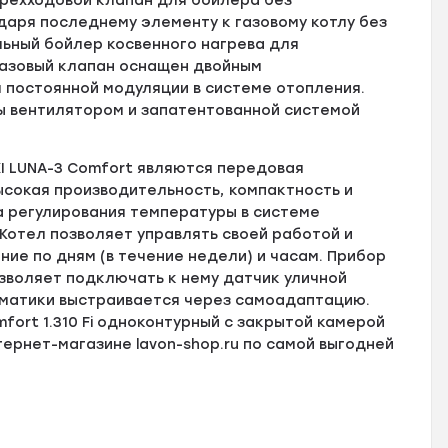
трехходовой клапан для бойлера без
даря последнему элементу к газовому котлу без
ьный бойлер косвенного нагрева для
газовый клапан оснащен двойным
 постоянной модуляции в системе отопления.
ы вентилятором и запатентованной системой
I LUNA-3 Comfort являются передовая
сокая производительность, компактность и
а регулирования температуры в системе
 Котел позволяет управлять своей работой и
ие по дням (в течение недели) и часам. Прибор
зволяет подключать к нему датчик уличной
оматики выстраивается через самоадаптацию.
mfort 1.310 Fi одноконтурный с закрытой камерой
тернет-магазине lavon-shop.ru по самой выгодней