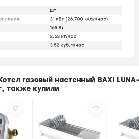
шт.
опления
31 кВт (26,700 ккал/час)
165 Вт
2,63 кг/час
3,52 куб,м/час
Котел газовый настенный BAXI LUNA
т, также купили