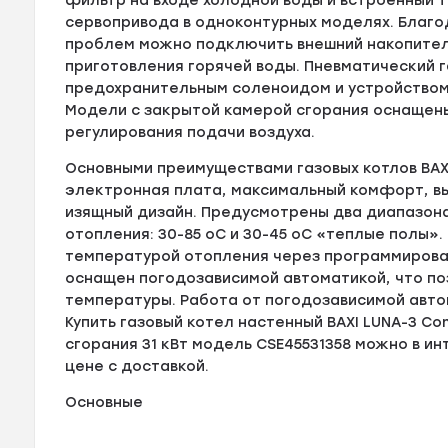
фильтр на входе холодной воды и встроенный 
сервопривода в одноконтурных моделях. Благо
проблем можно подключить внешний накопител
приготовления горячей воды. Пневматический 
предохранительным соленоидом и устройством
Модели с закрытой камерой сгорания оснащен
регулирования подачи воздуха.
Основными преимуществами газовых котлов BAX
электронная плата, максимальный комфорт, вы
изящный дизайн. Предусмотрены два диапазон
отопления: 30-85 оС и 30-45 оС «теплые полы».
температурой отопления через программирован
оснащен погодозависимой автоматикой, что по
температуры. Работа от погодозависимой авт
Купить газовый котел настенный BAXI LUNA-3 Co
сгорания 31 кВт модель CSE45531358 можно в ин
цене с доставкой.
Основные