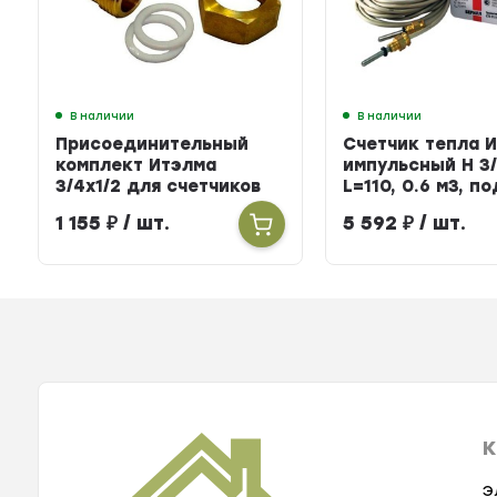
В наличии
В наличии
Присоединительный
Счетчик тепла 
комплект Итэлма
импульсный Н 3/
3/4х1/2 для счетчиков
L=110, 0.6 м3, п
тепла
БЕРИЛЛ 31
1 155
₽
/ шт.
5 592
₽
/ шт.
К
Э