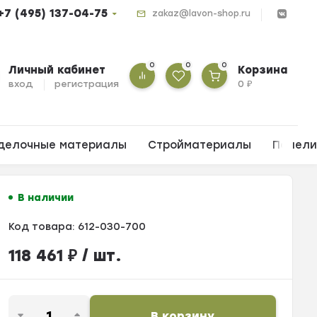
+7 (495) 137-04-75
zakaz@lavon-shop.ru
0
0
0
Личный кабинет
Корзина
вход
регистрация
0
₽
делочные материалы
Стройматериалы
Панел
В наличии
Код товара:
612-030-700
118 461
₽
/ шт.
В корзину