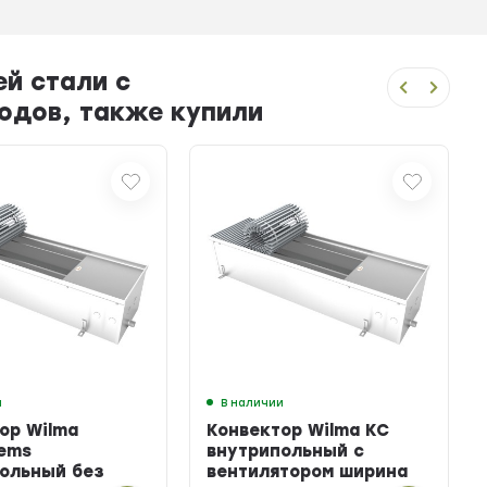
й стали с
ходов, также купили
и
В наличии
ор Wilma
Конвектор Wilma KC
ems
внутрипольный с
ольный без
вентилятором ширина