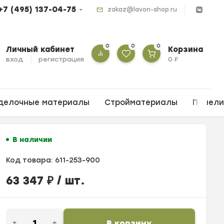
+7 (495) 137-04-75
zakaz@lavon-shop.ru
0
0
0
Личный кабинет
Корзина
вход
регистрация
0
₽
делочные материалы
Стройматериалы
Панел
В наличии
Код товара:
611-253-900
63 347
₽
/ шт.
В корзину