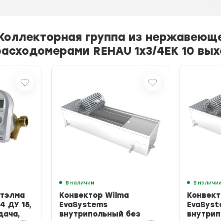
Коллекторная группа из нержавеюще
расходомерами REHAU 1x3/4ЕК 10 вы
В наличии
В наличи
Итэлма
Конвектор Wilma
Конвект
4 ДУ 15,
EvaSystems
EvaSyst
одача,
внутрипольный без
внутрип