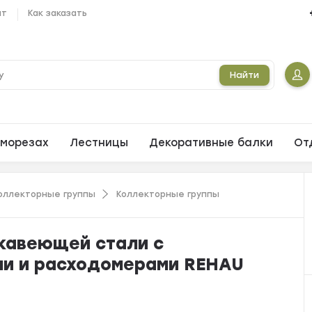
ат
Как заказать
Найти
морезах
Лестницы
Декоративные балки
От
коллекторные группы
Коллекторные группы
жавеющей стали с
ми и расходомерами REHAU