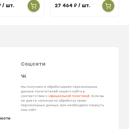
тора ширина
303мм высота 100мм
₽
/ шт.
27 464
₽
/ шт.
ысота 160мм
длина 2700мм
900мм
Соцсети
Мы получаем и обрабатываем персональные
данные посетителей нашего сайта в
соответствии с
официальной политикой
. Если вы
не даете согласия на обработку своих
персональных данных, вам необходимо покинуть
наш сайт.
ности