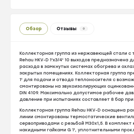
Обзор
Отзывы
0
Коллекторная группа из нержавеющей стали с
Rehau HKV-D 1'х3/4' 10 выходов предназначена
расхода в замкнутых системах обогрева и охл
закрытых помещениях. Коллекторная группа п
1' для подачи и отвода теплоносителя с возмо
смонтированы на звукоизолирующих оцинкован
DIN 4109. Максимально допустимое рабочее дав
давление при испытаниях составляет 8 бар при 
Коллекторная группа Rehau HKV-D оснащена р
линии смонтированы термостатические вентил
сервоприводами с резьбой М30x1,5. В комплект
накидными гайками G 1', уплотнительными прок