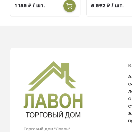
тепла
БЕРИЛЛ 31
1 155
₽
/ шт.
5 592
₽
/ шт.
К
Э
С
Л
О
С
Э
П
Торговый дом "Лавон"