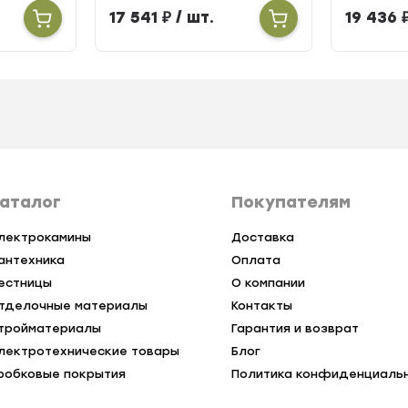
вентилятора ширина
вентиля
17 541
₽
/ шт.
19 436
258мм высота 90мм
258мм в
длина 900мм
длина 
аталог
Покупателям
лектрокамины
Доставка
антехника
Оплата
естницы
О компании
тделочные материалы
Контакты
тройматериалы
Гарантия и возврат
лектротехнические товары
Блог
робковые покрытия
Политика конфиденциаль