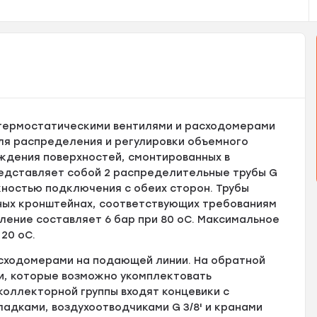
 термостатическими вентилями и расходомерами
 для распределения и регулировки объемного
аждения поверхностей, смонтированных в
редставляет собой 2 распределительные трубы G
жностью подключения с обеих сторон. Трубы
ных кронштейнах, соответствующих требованиям
ление составляет 6 бар при 80 оC. Максимальное
20 оC.
асходомерами на подающей линии. На обратной
и, которые возможно укомплектовать
 коллекторной группы входят концевики с
ладками, воздухоотводчиками G 3/8' и кранами