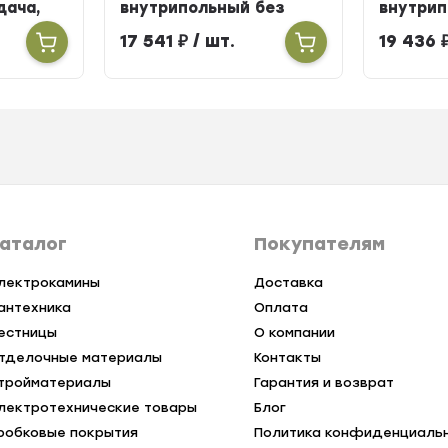
одача,
внутрипольный без
внутрип
вентилятора ширина
вентиля
17 541
₽
/ шт.
19 436
258мм высота 90мм
258мм в
длина 900мм
длина 
аталог
Покупателям
лектрокамины
Доставка
антехника
Оплата
естницы
О компании
тделочные материалы
Контакты
тройматериалы
Гарантия и возврат
лектротехнические товары
Блог
робковые покрытия
Политика конфиденциаль