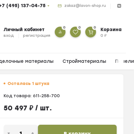
+7 (495) 137-04-75
zakaz@lavon-shop.ru
0
0
0
Личный кабинет
Корзина
вход
регистрация
0
₽
делочные материалы
Стройматериалы
Панел
Осталась 1 штука
Код товара:
611-258-700
50 497
₽
/ шт.
В корзину