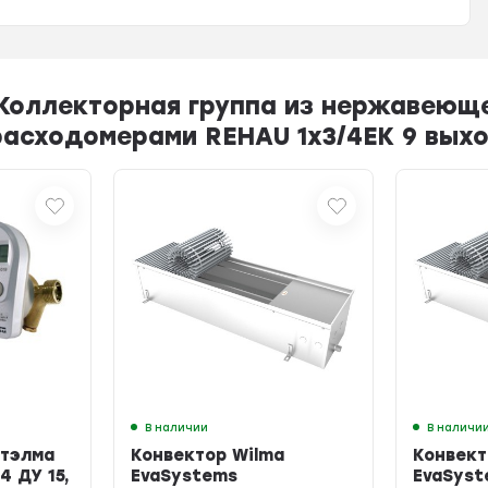
Коллекторная группа из нержавеющей
расходомерами REHAU 1x3/4ЕК 9 вых
В наличии
В наличи
Итэлма
Конвектор Wilma
Конвект
4 ДУ 15,
EvaSystems
EvaSyst