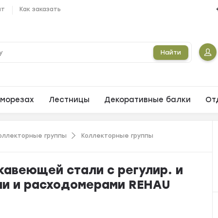
ат
Как заказать
Найти
морезах
Лестницы
Декоративные балки
От
коллекторные группы
Коллекторные группы
жавеющей стали с регулир. и
ми и расходомерами REHAU