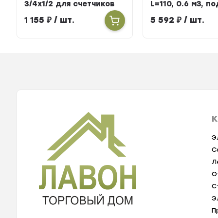
3/4х1/2 для счетчиков
L=110, 0.6 м3, п
тепла
БЕРИЛЛ 31
1 155
₽
/ шт.
5 592
₽
/ шт.
К
Э
С
Л
О
С
Э
П