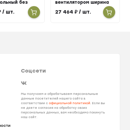
ольный без
вентилятором ширина
тора ширина
303мм высота 100мм
₽
/ шт.
27 464
₽
/ шт.
ысота 160мм
длина 2700мм
900мм
Соцсети
Мы получаем и обрабатываем персональные
данные посетителей нашего сайта в
соответствии с
официальной политикой
. Если вы
не даете согласия на обработку своих
персональных данных, вам необходимо покинуть
наш сайт.
ности