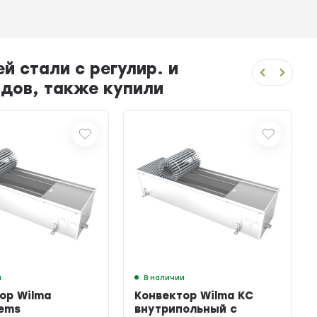
 стали с регулир. и
одов, также купили
и
В наличии
ор Wilma
Конвектор Wilma KC
ems
внутрипольный с