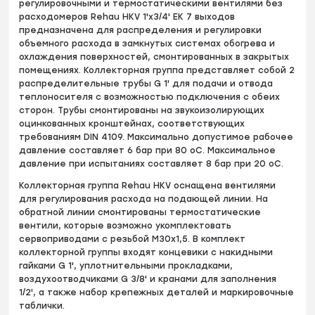
регулировочными и термостатическими вентилями без
расходомеров Rehau HKV 1'х3/4' EK 7 выходов
предназначена для распределения и регулировки
объемного расхода в замкнутых системах обогрева и
охлаждения поверхностей, смонтированных в закрытых
помещениях. Коллекторная группа представляет собой 2
распределительные трубы G 1' для подачи и отвода
теплоносителя с возможностью подключения с обеих
сторон. Трубы смонтированы на звукоизолирующих
оцинкованных кронштейнах, соответствующих
требованиям DIN 4109. Максимально допустимое рабочее
давление составляет 6 бар при 80 оC. Максимальное
давление при испытаниях составляет 8 бар при 20 оC.
Коллекторная группа Rehau HKV оснащена вентилями
для регулирования расхода на подающей линии. На
обратной линии смонтированы термостатические
вентили, которые возможно укомплектовать
сервоприводами с резьбой М30x1,5. В комплект
коллекторной группы входят концевики с накидными
гайками G 1', уплотнительными прокладками,
воздухоотводчиками G 3/8' и кранами для заполнения
1/2', а также набор крепежных деталей и маркировочные
таблички.