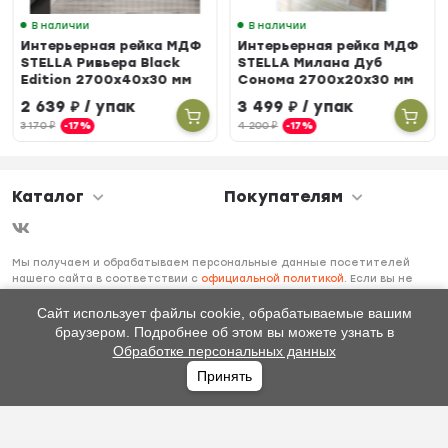
В наличии
В наличии
Интерьерная рейка МДФ
Интерьерная рейка МДФ
STELLA Ривьера Black
STELLA Милана Дуб
Edition 2700х40х30 мм
Сонома 2700х20х30 мм
(упак. 4 шт)
(упак. 8 шт)
2 639
₽
/ упак
3 499
₽
/ упак
3 170
₽
-17%
4 200
₽
-17%
Каталог
Покупателям
Мы получаем и обрабатываем персональные данные посетителей
нашего сайта в соответствии с
официальной политикой
. Если вы не
даете согласия на обработку своих персональных данных, вам
необходимо покинуть наш сайт.
Сайт использует файлы cookie, обрабатываемые вашим
браузером. Подробнее об этом вы можете узнать в
Обработке персональных данных
Принять
Главная
Каталог
Избранное
Профиль
0
₽