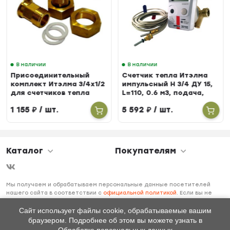
В наличии
В наличии
Присоединительный
Счетчик тепла Итэлма
комплект Итэлма 3/4х1/2
импульсный Н 3/4 ДУ 15,
для счетчиков тепла
L=110, 0.6 м3, подача,
БЕРИЛЛ 31
1 155
₽
/ шт.
5 592
₽
/ шт.
Каталог
Покупателям
Мы получаем и обрабатываем персональные данные посетителей
нашего сайта в соответствии с
официальной политикой
. Если вы не
даете согласия на обработку своих персональных данных, вам
необходимо покинуть наш сайт.
Сайт использует файлы cookie, обрабатываемые вашим
браузером. Подробнее об этом вы можете узнать в