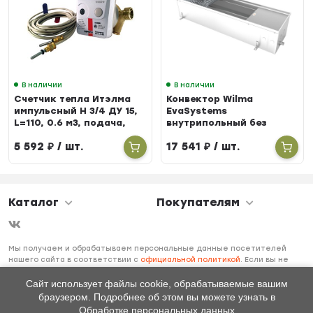
В наличии
В наличии
Счетчик тепла Итэлма
Конвектор Wilma
импульсный Н 3/4 ДУ 15,
EvaSystems
L=110, 0.6 м3, подача,
внутрипольный без
БЕРИЛЛ 31
вентилятора ширина
5 592
₽
/ шт.
17 541
₽
/ шт.
258мм высота 90мм
длина 900мм
Каталог
Покупателям
Мы получаем и обрабатываем персональные данные посетителей
нашего сайта в соответствии с
официальной политикой
. Если вы не
даете согласия на обработку своих персональных данных, вам
необходимо покинуть наш сайт.
Сайт использует файлы cookie, обрабатываемые вашим
браузером. Подробнее об этом вы можете узнать в
Обработке персональных данных