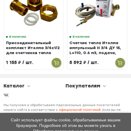
В наличии
В наличии
Присоединительный
Счетчик тепла Итэлма
комплект Итэлма 3/4х1/2
импульсный Н 3/4 ДУ 15,
для счетчиков тепла
L=110, 0.6 м3, подача,
БЕРИЛЛ 31
1 155
₽
/ шт.
5 592
₽
/ шт.
Каталог
Покупателям
Мы получаем и обрабатываем персональные данные посетителей
нашего сайта в соответствии с
официальной политикой
. Если вы не
даете согласия на обработку своих персональных данных, вам
необходимо покинуть наш сайт.
Сайт использует файлы cookie, обрабатываемые вашим
браузером. Подробнее об этом вы можете узнать в