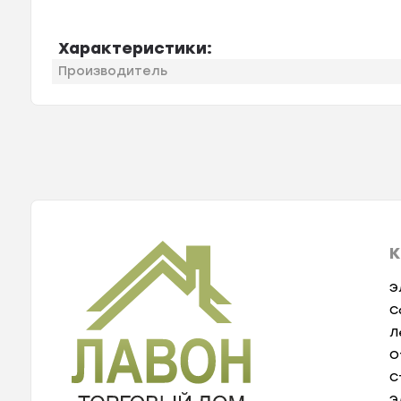
Характеристики:
Производитель
К
Э
С
Л
О
С
Э