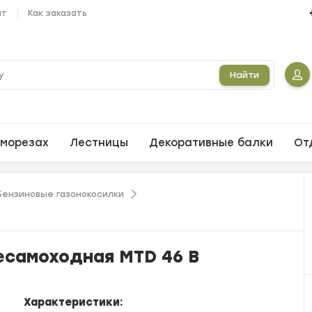
ат
Как заказать
Найти
морезах
Лестницы
Декоративные балки
От
Бензиновые газонокосилки
есамоходная MTD 46 B
Характеристики: