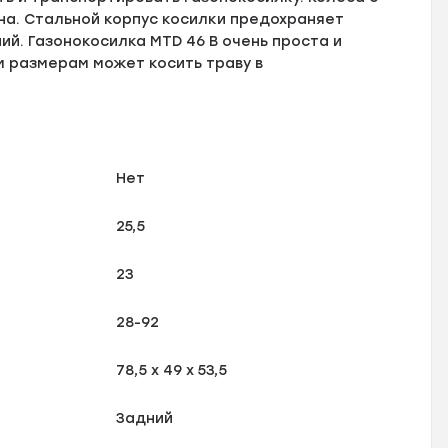
а. Стальной корпус косилки предохраняет
й. Газонокосилка MTD 46 B очень проста и
м размерам может косить траву в
Нет
25,5
23
28-92
78,5 х 49 х 53,5
Задний