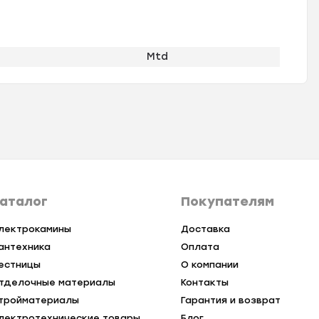
Mtd
аталог
Покупателям
лектрокамины
Доставка
антехника
Оплата
естницы
О компании
тделочные материалы
Контакты
тройматериалы
Гарантия и возврат
лектротехнические товары
Блог