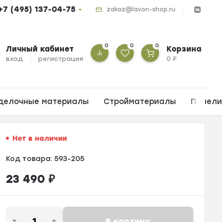
+7 (495) 137-04-75
zakaz@lavon-shop.ru
0
0
0
Личный кабинет
Корзина
вход
регистрация
0
₽
делочные материалы
Стройматериалы
Панел
Нет в наличии
Код товара:
593-205
23 490
₽
В корзину