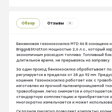
Обзор
Отзывы
0
Бензиновая газонокосилка MTD 46 B оснащена
Briggs&Stratton мощностью 2,6 л.с., который х
экономичным расходом топлива. Топливный бак
длительное время, не прерываясь на заправку.
За один проход бензокосилка обрабатывает по
регулируется в пределах от 28 до 92 мм. Пред
кошения. Газонокосилка работает как с травоб
изготовлен из прочной пыленепроницаемой ткан
травосборник легко снимается и опустошается.
стандартную комплектацию и приобретается о
многократно измельчается и может использова
Складная рукоятка позволяет компактно хранит