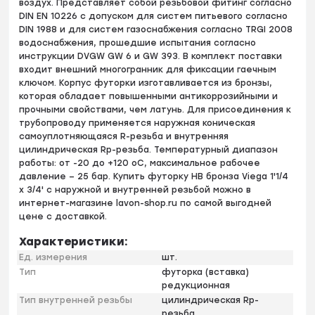
воздух. Представляет собой резьбовой фитинг согласно
DIN EN 10226 с допуском для систем питьевого согласно
DIN 1988 и для систем газоснабжения согласно TRGI 2008
водоснабжения, прошедшие испытания согласно
инструкции DVGW GW 6 и GW 393. В комплект поставки
входит внешний многогранник для фиксации гаечным
ключом. Корпус футорки изготавливается из бронзы,
которая обладает повышенными антикоррозийными и
прочными свойствами, чем латунь. Для присоединения к
трубопроводу применяется наружная коническая
самоуплотняющаяся R-резьба и внутренняя
цилиндрическая Rp-резьба. Температурный диапазон
работы: от -20 до +120 оС, максимальное рабочее
давление – 25 бар. Купить футорку HB бронза Viega 1'1/4
х 3/4' с наружной и внутренней резьбой можно в
интернет-магазине lavon-shop.ru по самой выгодней
цене с доставкой.
Характеристики:
Ед. измерения
шт.
Тип
футорка (вставка)
редукционная
Тип внутренней резьбы
цилиндрическая Rp-
резьба