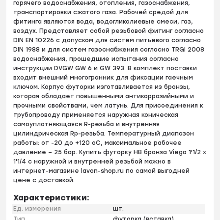
горячего водоснабжения, отопления, газоснабжения,
транспортировки сжатого газа. Рабочей средой для
фитинга являются вода, водогликолиевые смеси, газ,
воздух. Представляет собой резьбовой фитинг согласно
DIN EN 10226 с допуском для систем питьевого согласно
DIN 1988 и для систем газоснабжения согласно TRGI 2008
водоснабжения, прошедшие испытания согласно
инструкции DVGW GW 6 и GW 393. В комплект поставки
входит внешний многогранник для фиксации гаечным
ключом. Корпус футорки изготавливается из бронзы,
которая обладает повышенными антикоррозийными и
прочными свойствами, чем латунь. Для присоединения к
трубопроводу применяется наружная коническая
самоуплотняющаяся R-резьба и внутренняя
цилиндрическая Rp-резьба. Температурный диапазон
работы: от -20 до +120 оС, максимальное рабочее
давление – 25 бар. Купить футорку HB бронза Viega 1'1/2 х
1'1/4 с наружной и внутренней резьбой можно в
интернет-магазине lavon-shop.ru по самой выгодней
цене с доставкой.
Характеристики:
Ед. измерения
шт.
Тип
футорка (вставка)