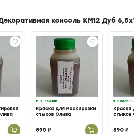
Декоративная консоль КМ12 Дуб 6,5х
В наличии
В наличи
кировки
Краска для маскировки
Краска 
Олива
стыков Олива
стыков 
590
₽
590
₽