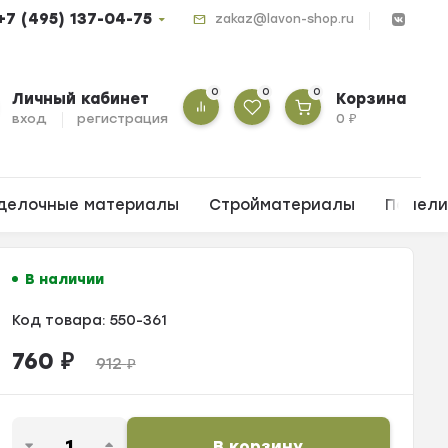
+7 (495) 137-04-75
zakaz@lavon-shop.ru
0
0
0
Личный кабинет
Корзина
вход
регистрация
0
₽
делочные материалы
Стройматериалы
Панел
В наличии
Код товара:
550-361
760
₽
912
₽
В корзину