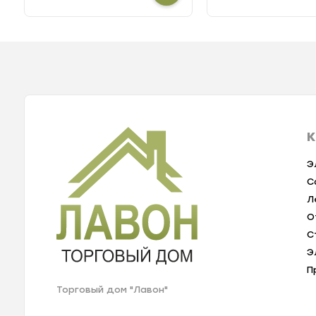
К
Э
С
Л
О
С
Э
П
Торговый дом "Лавон"