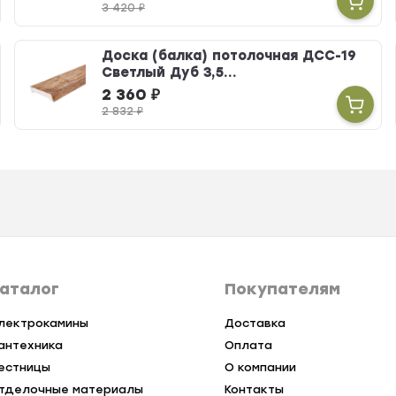
3 420
₽
Доска (балка) потолочная ДСС-19
Светлый Дуб 3,5...
2 360
₽
2 832
₽
аталог
Покупателям
лектрокамины
Доставка
антехника
Оплата
естницы
О компании
тделочные материалы
Контакты