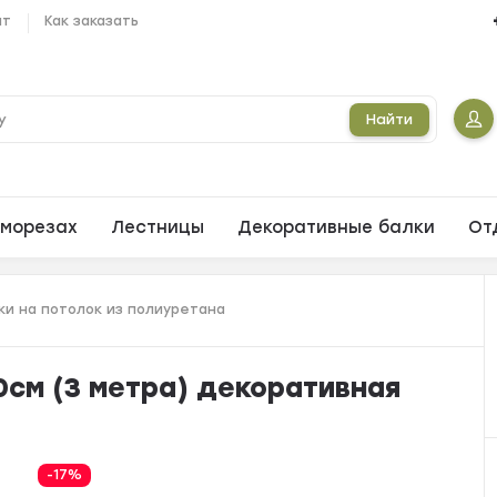
ат
Как заказать
Найти
морезах
Лестницы
Декоративные балки
От
и на потолок из полиуретана
0см (3 метра) декоративная
-17%