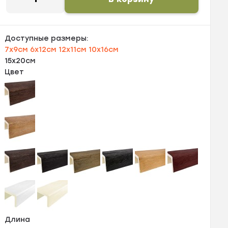
Доступные размеры:
7х9см
6х12см
12х11см
10х16см
15х20см
Цвет
Длина