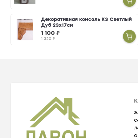
Декоративная консоль К3 Светлый
Дуб 23х17см
1 100
₽
1 320
₽
К
Э
С
Л
О