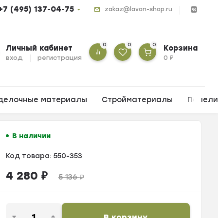
+7 (495) 137-04-75
zakaz@lavon-shop.ru
0
0
0
Личный кабинет
Корзина
вход
регистрация
0
₽
делочные материалы
Стройматериалы
Панел
В наличии
Код товара:
550-353
4 280
₽
5 136
₽
В корзину