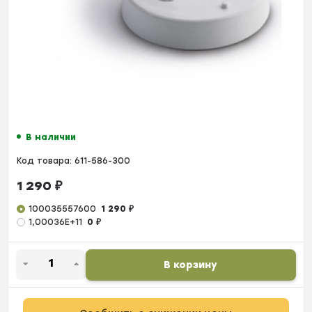
В наличии
Код товара:
611-586-300
1 290
₽
100035557600
1 290
₽
1,00036E+11
0
₽
В корзину