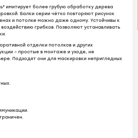
ль" имитирует более грубую обработку дерева
овкой. Балки серии чётко повторяют рисунок
енах и потолке можно даже одному. Устойчивы к
 воздействию грибков. Позволяют устанавливать
ки.
ративной отделки потолков и других
укции − простые в монтаже и уходе, не
ьере. Подходят они для маскировки неприглядных
ных.
ммуникации.
граничен.