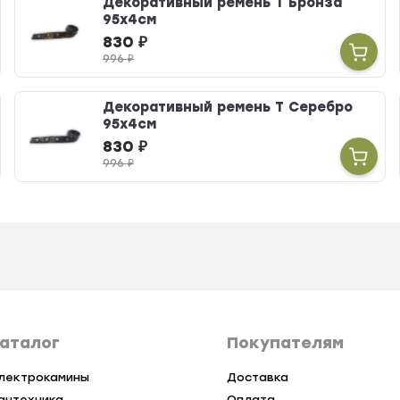
Декоративный ремень Т Бронза
95х4см
830
₽
996
₽
Декоративный ремень Т Серебро
95х4см
830
₽
996
₽
аталог
Покупателям
лектрокамины
Доставка
антехника
Оплата