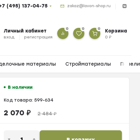
+7 (495) 137-04-75
zakaz@lavon-shop.ru
0
0
0
Личный кабинет
Корзина
вход
регистрация
0
₽
делочные материалы
Стройматериалы
Панел
В наличии
Код товара:
599-634
2 070
₽
2 484
₽
В корзину