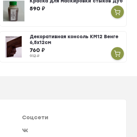
Краска для маскировки стыков Дуб
590
₽
Декоративная консоль КМ12 Венге
6,5х12см
760
₽
912
₽
Соцсети