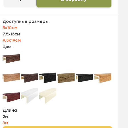
Доступные размеры:
5х10см
7,5х15см
9,5х19см
Цвет
Длина
2м
3м