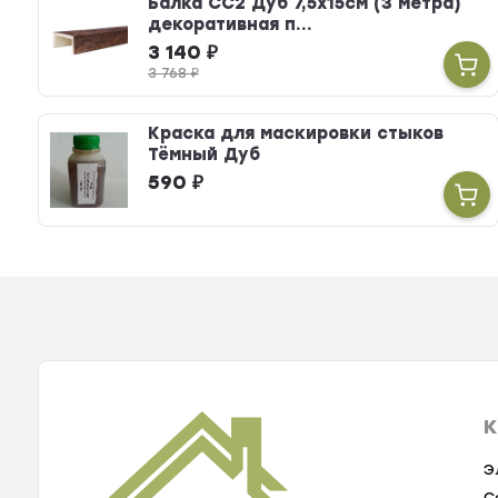
Балка СС2 Дуб 7,5х15см (3 метра)
декоративная п...
3 140
₽
3 768
₽
Краска для маскировки стыков
Тёмный Дуб
590
₽
К
Э
С