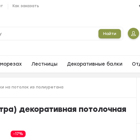
ат
Как заказать
Найти
морезах
Лестницы
Декоративные балки
От
и на потолок из полиуретана
етра) декоративная потолочная
-17%