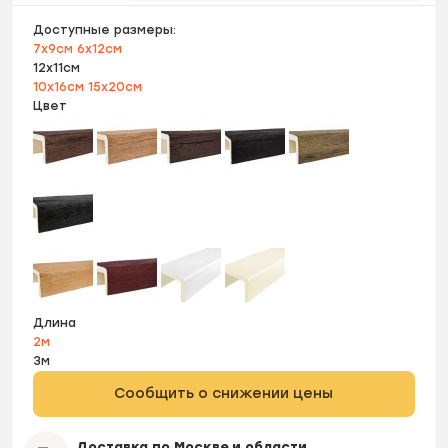
Доступные размеры:
7х9см
6х12см
12х11см
10х16см
15х20см
Цвет
Длина
2м
3м
Сообщить о снижении цены
Доставка по Москве и области