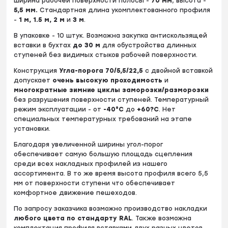
Ширина рабочей поверхности полосы -
70
мм
, высота -
5
,5 мм.
Стандартная длина укомплектованного профиля
-
1 м, 1.5 м, 2 м
и
3 м
.
В упаковке - 10 штук. Возможна закупка антискользящей
вставки в бухтах
до
30 м
для обустройства длинных
ступеней без видимых стыков рабочей поверхности.
Конструкция
Угла-порога 70/5,5/22,5
c двойной вставкой
допускает
очень высокую проходимость
и
многократные зимние циклы заморозки/разморозки
без разрушения поверхности ступеней. Температурный
режим эксплуатации - от
-40°С
до
+60?С
. Нет
специальных температурных требований на этапе
установки.
Благодаря увеличенной ширины угол-порог
обеспечивает самую большую площадь сцепления
среди всех накладных профилей из нашего
ассортимента. В то же время высота профиля всего 5,5
мм от поверхности ступени что обеспечивает
комфортное движение пешеходов.
По запросу заказчика возможно производство накладки
любого цвета по стандарту RAL
. Также возможна
комплектация профиля вставками двух разных цветов