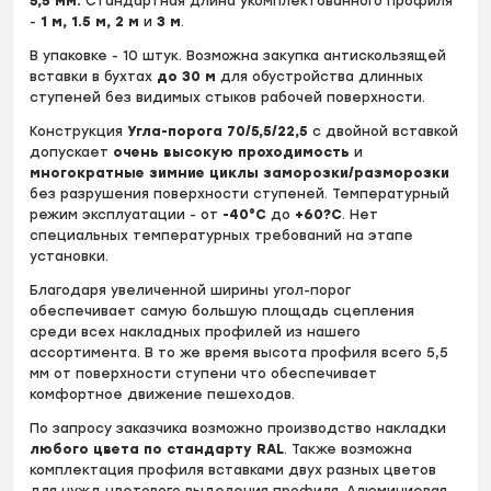
5
,5 мм.
Стандартная длина укомплектованного профиля
-
1 м, 1.5 м, 2 м
и
3 м
.
В упаковке - 10 штук. Возможна закупка антискользящей
вставки в бухтах
до
30 м
для обустройства длинных
ступеней без видимых стыков рабочей поверхности.
Конструкция
Угла-порога 70/5,5/22,5
c двойной вставкой
допускает
очень высокую проходимость
и
многократные зимние циклы заморозки/разморозки
без разрушения поверхности ступеней. Температурный
режим эксплуатации - от
-40°С
до
+60?С
. Нет
специальных температурных требований на этапе
установки.
Благодаря увеличенной ширины угол-порог
обеспечивает самую большую площадь сцепления
среди всех накладных профилей из нашего
ассортимента. В то же время высота профиля всего 5,5
мм от поверхности ступени что обеспечивает
комфортное движение пешеходов.
По запросу заказчика возможно производство накладки
любого цвета по стандарту RAL
. Также возможна
комплектация профиля вставками двух разных цветов
для нужд цветового выделения профиля. Алюминиевая