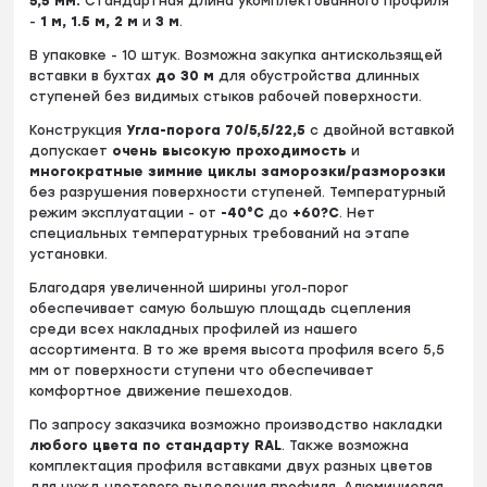
5
,5 мм.
Стандартная длина укомплектованного профиля
-
1 м, 1.5 м, 2 м
и
3 м
.
В упаковке - 10 штук. Возможна закупка антискользящей
вставки в бухтах
до
30 м
для обустройства длинных
ступеней без видимых стыков рабочей поверхности.
Конструкция
Угла-порога 70/5,5/22,5
c двойной вставкой
допускает
очень высокую проходимость
и
многократные зимние циклы заморозки/разморозки
без разрушения поверхности ступеней. Температурный
режим эксплуатации - от
-40°С
до
+60?С
. Нет
специальных температурных требований на этапе
установки.
Благодаря увеличенной ширины угол-порог
обеспечивает самую большую площадь сцепления
среди всех накладных профилей из нашего
ассортимента. В то же время высота профиля всего 5,5
мм от поверхности ступени что обеспечивает
комфортное движение пешеходов.
По запросу заказчика возможно производство накладки
любого цвета по стандарту RAL
. Также возможна
комплектация профиля вставками двух разных цветов
для нужд цветового выделения профиля. Алюминиевая