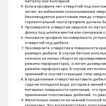
металлу или болгаркой.
Если в профиле нет отверстий под монтаж
затем, во избежании соскальзывания свер
Рекомендуемое расстояние между отверсти
горизонтальной части профиля должно быт
Просверлите отверстия сверлом по металл
фаску под шляпки винтов или саморезов с
Наложите профиль на поверхность устано
отверстий под дюбеля.
Просверлите отверстия в поверхности кре
размера дюбеля. В случае бетона исполь
сначала на малых оборотах просверливае
режима перфоратора), а затем досверлив
режиме перфоратора. В случае металличе
применяйте соответствующие типы сверла
В проделанные отверстия вставьте дюбел
туда не попадала вода, которая в зимний
материал поверхности крепления, что пр
применения пластиковых дюбелей, то рек
Желательно нанести на нижней плоской п
герметика. Это воспрепятствует попадан