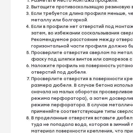
Разметьте место монтажа профиля.
Вытащите противоскользящую резиновую в
Если требуется длина профиля меньше, ч
металлу или болгаркой.
Если в профиле нет отверстий под монтаж
затем, во избежании соскальзывания свер
Рекомендуемое расстояние между отверсти
горизонтальной части профиля должно быт
Просверлите отверстия сверлом по металл
фаску под шляпки винтов или саморезов с
Наложите профиль на поверхность устано
отверстий под дюбеля.
Просверлите отверстия в поверхности кре
размера дюбеля. В случае бетона исполь
сначала на малых оборотах просверливае
режима перфоратора), а затем досверлив
режиме перфоратора. В случае металличе
применяйте соответствующие типы сверла
В проделанные отверстия вставьте дюбел
туда не попадала вода, которая в зимний
материал поверхности крепления, что пр