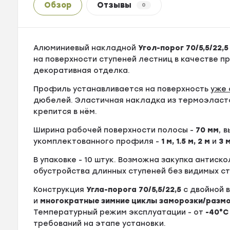
Обзор
Отзывы
0
Алюминиевый накладной
Угол-порог 70/5,5/22,
на поверхности ступеней лестниц в качестве 
декоративная отделка.
Профиль устанавливается на поверхность
уже 
дюбелей. Эластичная накладка из термоэласт
крепится в нём.
Ширина рабочей поверхности полосы -
70
мм
, 
укомплектованного профиля -
1 м, 1.5 м, 2 м
и
3 
В упаковке - 10 штук. Возможна закупка антиск
обустройства длинных ступеней без видимых с
Конструкция
Угла-порога 70/5,5/22,5
c двойной 
и
многократные зимние циклы заморозки/разм
Температурный режим эксплуатации - от
-40°С
требований на этапе установки.