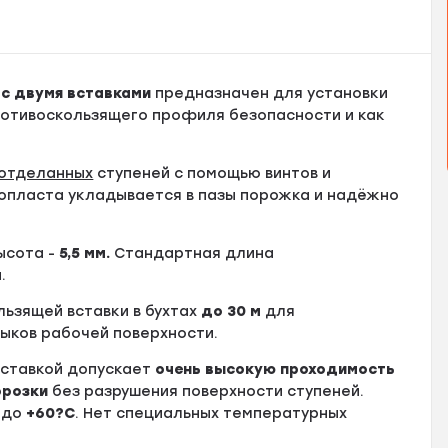
5 с двумя вставками
предназначен для установки
противоскользящего профиля безопасности и как
отделанных
ступеней с помощью винтов и
опласта укладывается в пазы порожка и надёжно
высота -
5
,5 мм.
Стандартная длина
м
.
ользящей вставки в бухтах
до
30 м
для
тыков рабочей поверхности.
вставкой допускает
очень высокую проходимость
орозки
без разрушения поверхности ступеней.
до
+60?С
. Нет специальных температурных