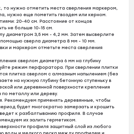
, то нужно отметить места сверления маркером,
ла, нужно еще пометить гвоздем или керном.
ями: 20-40 см. Расстояние от концов
ь не больше 10-15 см.
у диаметром 3,5 мм - 4,2 мм. Затем высверлите
 помощью сверла диаметра 8 мм - 10 мм.
вки и маркером отметьте места сверления
пления сверлом диаметра 6 мм на глубину
зуйте режим перфоратора. При сверлении плитки
тся плитка сверлом с алмазным напылением (без
аете на нужную глубину бетонную ступеньку в
ской или деревянной поверхности крепления
 по металлу или дереву.
я. Рекомендуем применять деревянные, чтобы
 период будет многократно замерзать и крошить
иведет к разбалтыванию профиля. В случае
омендуем их залить герметиком.
оверхности профиля защитный слой из любого
ию воды и мелкого песка между профилем и