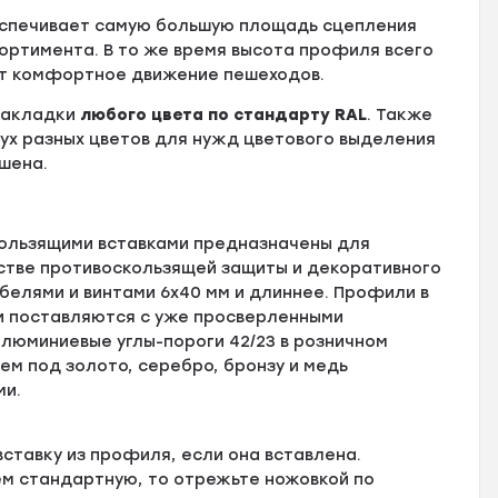
еспечивает самую большую площадь сцепления
ортимента. В то же время высота профиля всего
ает комфортное движение пешеходов.
 накладки
любого цвета по стандарту RAL
. Также
ух разных цветов для нужд цветового выделения
шена.
ользящими вставками предназначены для
естве противоскользящей защиты и декоративного
елями и винтами 6х40 мм и длиннее. Профили в
и поставляются с уже просверленными
люминиевые углы-пороги 42/23 в розничном
ем под золото, серебро, бронзу и медь
ми.
ставку из профиля, если она вставлена.
ем стандартную, то отрежьте ножовкой по