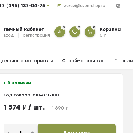
+7 (495) 137-04-75
zakaz@lavon-shop.ru
0
0
0
Личный кабинет
Корзина
вход
регистрация
0
₽
делочные материалы
Стройматериалы
Панел
В наличии
Код товара:
610-831-100
1 574
₽
/ шт.
1 890
₽
В корзину