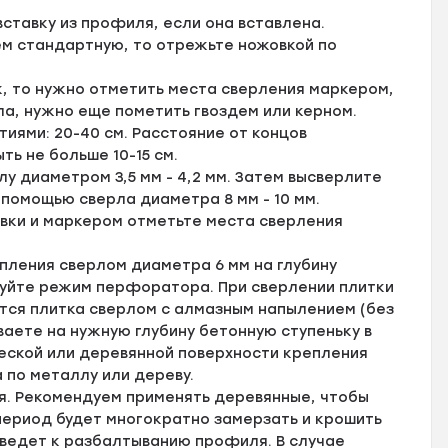
ставку из профиля, если она вставлена.
ем стандартную, то отрежьте ножовкой по
, то нужно отметить места сверления маркером,
ла, нужно еще пометить гвоздем или керном.
ями: 20-40 см. Расстояние от концов
ь не больше 10-15 см.
у диаметром 3,5 мм - 4,2 мм. Затем высверлите
 помощью сверла диаметра 8 мм - 10 мм.
вки и маркером отметьте места сверления
пления сверлом диаметра 6 мм на глубину
зуйте режим перфоратора. При сверлении плитки
тся плитка сверлом с алмазным напылением (без
аете на нужную глубину бетонную ступеньку в
ской или деревянной поверхности крепления
 по металлу или дереву.
я. Рекомендуем применять деревянные, чтобы
 период будет многократно замерзать и крошить
иведет к разбалтыванию профиля. В случае