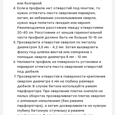
или болгаркой.
Если в профиле нет отверстий под монтаж, то
нужно отметить места сверления маркером,
затем, во избежании соскальзывания сверла,
нужно еще пометить гвоздем или керном.
Рекомендуемое расстояние между отверстиями:
20-40 см. Расстояние от концов горизонтальной
части профиля должно быть не больше 10-15 см.
Просверлите отверстия сверлом по металлу
диаметром 3,5 мм - 4,2 мм. Затем высверлите
фаску под шляпки винтов или саморезов с
помощью сверла диаметра 8 мм - 10 мм.
Наложите профиль на поверхность установки и
маркером отметьте места сверления отверстий
под дюбеля.
Просверлите отверстия в поверхности крепления
сверлом диаметра 6 мм на глубину размера
дюбеля. В случае бетона используйте режим
перфоратора. При сверлении плитки сначала на
малых оборотах просверливается плитка сверлом
с алмазным напылением (без режима
перфоратора), а затем досверливаете на нужную
глубину бетонную ступеньку в режиме