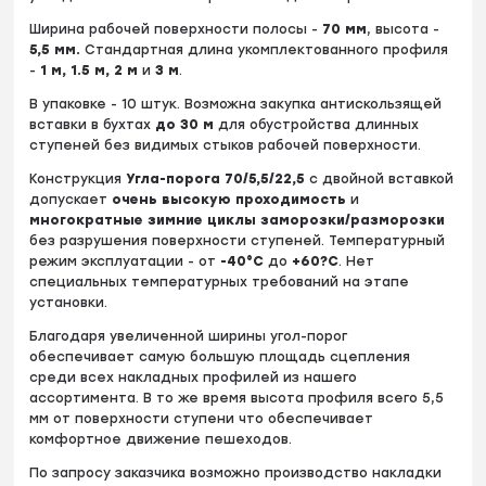
Ширина рабочей поверхности полосы -
70
мм
, высота -
5
,5 мм.
Стандартная длина укомплектованного профиля
-
1 м, 1.5 м, 2 м
и
3 м
.
В упаковке - 10 штук. Возможна закупка антискользящей
вставки в бухтах
до
30 м
для обустройства длинных
ступеней без видимых стыков рабочей поверхности.
Конструкция
Угла-порога 70/5,5/22,5
c двойной вставкой
допускает
очень высокую проходимость
и
многократные зимние циклы заморозки/разморозки
без разрушения поверхности ступеней. Температурный
режим эксплуатации - от
-40°С
до
+60?С
. Нет
специальных температурных требований на этапе
установки.
Благодаря увеличенной ширины угол-порог
обеспечивает самую большую площадь сцепления
среди всех накладных профилей из нашего
ассортимента. В то же время высота профиля всего 5,5
мм от поверхности ступени что обеспечивает
комфортное движение пешеходов.
По запросу заказчика возможно производство накладки