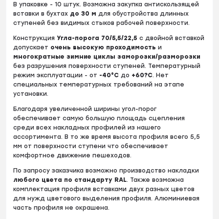
В упаковке - 10 штук. Возможна закупка антискользящей
вставки в бухтах
до
30 м
для обустройства длинных
ступеней без видимых стыков рабочей поверхности.
Конструкция
Угла-порога 70/5,5/22,5
c двойной вставкой
допускает
очень высокую проходимость
и
многократные зимние циклы заморозки/разморозки
без разрушения поверхности ступеней. Температурный
режим эксплуатации - от
-40°С
до
+60?С
. Нет
специальных температурных требований на этапе
установки.
Благодаря увеличенной ширины угол-порог
обеспечивает самую большую площадь сцепления
среди всех накладных профилей из нашего
ассортимента. В то же время высота профиля всего 5,5
мм от поверхности ступени что обеспечивает
комфортное движение пешеходов.
По запросу заказчика возможно производство накладки
любого цвета по стандарту RAL
. Также возможна
комплектация профиля вставками двух разных цветов
для нужд цветового выделения профиля. Алюминиевая
часть профиля не окрашена.