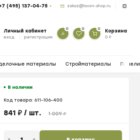
+7 (495) 137-04-75
zakaz@lavon-shop.ru
0
0
0
Личный кабинет
Корзина
вход
регистрация
0
₽
делочные материалы
Стройматериалы
Панел
В наличии
Код товара:
611-106-400
841
₽
/ шт.
1 009
₽
В корзину