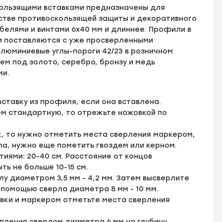
ользящими вставками предназначены для
естве противоскользящей защиты и декоративного
елями и винтами 6х40 мм и длиннее. Профили в
и поставляются с уже просверленными
люминиевые углы-пороги 42/23 в розничном
ем под золото, серебро, бронзу и медь
ми.
ставку из профиля, если она вставлена.
ем стандартную, то отрежьте ножовкой по
, то нужно отметить места сверления маркером,
ла, нужно еще пометить гвоздем или керном.
ями: 20-40 см. Расстояние от концов
ь не больше 10-15 см.
у диаметром 3,5 мм - 4,2 мм. Затем высверлите
 помощью сверла диаметра 8 мм - 10 мм.
вки и маркером отметьте места сверления
пления сверлом диаметра 6 мм на глубину