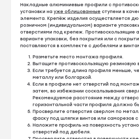
Накладные алюминиевые профили с противоск
установки на
уже облицованные
ступени в кач
элемента. Крепёж изделия осуществляется дюб
розничном (индивидуальном) варианте упаковк
отверстиями под крепеж. Противоскользящие а
варианте упаковки, без покрытия или с покрыти
поставляются в комплекте с дюбелями и винта
Разметьте место монтажа профиля.
Вытащите противоскользящую резиновую в
Если требуется длина профиля меньше, ч
металлу или болгаркой.
Если в профиле нет отверстий под монтаж
затем, во избежании соскальзывания свер
Рекомендуемое расстояние между отверсти
горизонтальной части профиля должно быт
Просверлите отверстия сверлом по металл
фаску под шляпки винтов или саморезов с
Наложите профиль на поверхность устано
отверстий под дюбеля.
Просверлите отверстия в поверхности кре