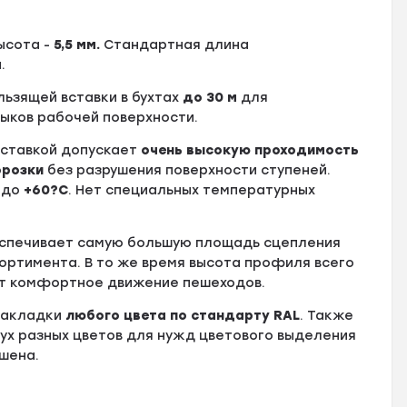
высота -
5
,5 мм.
Стандартная длина
м
.
ользящей вставки в бухтах
до
30 м
для
тыков рабочей поверхности.
вставкой допускает
очень высокую проходимость
орозки
без разрушения поверхности ступеней.
до
+60?С
. Нет специальных температурных
еспечивает самую большую площадь сцепления
ортимента. В то же время высота профиля всего
ает комфортное движение пешеходов.
 накладки
любого цвета по стандарту RAL
. Также
ух разных цветов для нужд цветового выделения
шена.