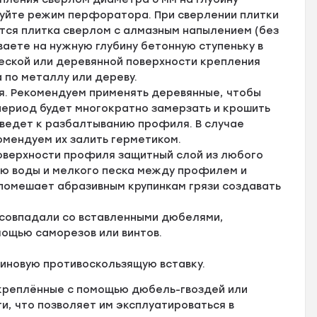
зуйте режим перфоратора. При сверлении плитки
тся плитка сверлом с алмазным напылением (без
аете на нужную глубину бетонную ступеньку в
ской или деревянной поверхности крепления
 по металлу или дереву.
я. Рекомендуем применять деревянные, чтобы
 период будет многократно замерзать и крошить
иведет к разбалтыванию профиля. В случае
омендуем их залить герметиком.
оверхности профиля защитный слой из любого
ию воды и мелкого песка между профилем и
 помешает абразивным крупинкам грязи создавать
 совпадали со вставленными дюбелями,
мощью саморезов или винтов.
зиновую противоскользящую вставку.
креплённые с помощью дюбель-гвоздей или
, что позволяет им эксплуатироваться в