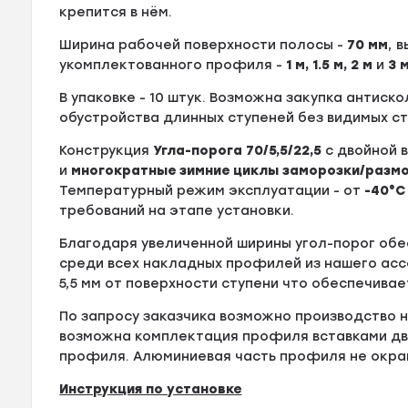
крепится в нём.
Ширина рабочей поверхности полосы -
70
мм
, 
укомплектованного профиля -
1 м, 1.5 м, 2 м
и
3 
В упаковке - 10 штук. Возможна закупка антиск
обустройства длинных ступеней без видимых с
Конструкция
Угла-порога 70/5,5/22,5
c двойной 
и
многократные зимние циклы заморозки/разм
Температурный режим эксплуатации - от
-40°С
требований на этапе установки.
Благодаря увеличенной ширины угол-порог об
среди всех накладных профилей из нашего асс
5,5 мм от поверхности ступени что обеспечив
По запросу заказчика возможно производство
возможна комплектация профиля вставками дв
профиля. Алюминиевая часть профиля не окра
Инструкция по установке