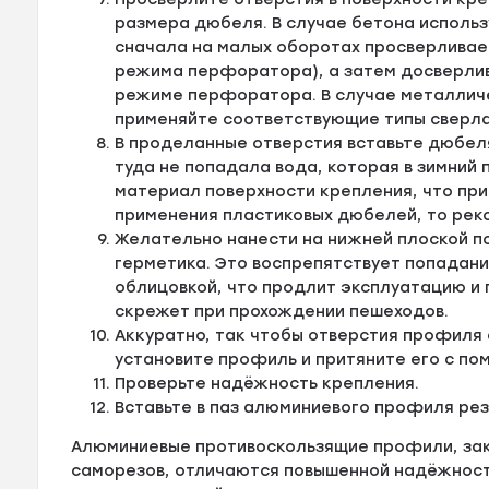
размера дюбеля. В случае бетона исполь
сначала на малых оборотах просверливае
режима перфоратора), а затем досверлив
режиме перфоратора. В случае металличе
применяйте соответствующие типы сверла
В проделанные отверстия вставьте дюбел
туда не попадала вода, которая в зимний
материал поверхности крепления, что пр
применения пластиковых дюбелей, то рек
Желательно нанести на нижней плоской п
герметика. Это воспрепятствует попадан
облицовкой, что продлит эксплуатацию и
скрежет при прохождении пешеходов.
Аккуратно, так чтобы отверстия профиля
установите профиль и притяните его с по
Проверьте надёжность крепления.
Вставьте в паз алюминиевого профиля ре
Алюминиевые противоскользящие профили, за
саморезов, отличаются повышенной надёжности