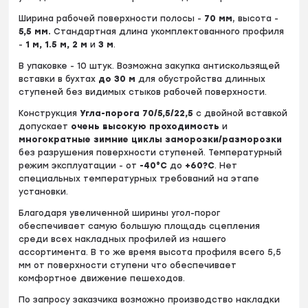
Ширина рабочей поверхности полосы -
70
мм
, высота -
5
,5 мм.
Стандартная длина укомплектованного профиля
-
1 м, 1.5 м, 2 м
и
3 м
.
В упаковке - 10 штук. Возможна закупка антискользящей
вставки в бухтах
до
30 м
для обустройства длинных
ступеней без видимых стыков рабочей поверхности.
Конструкция
Угла-порога 70/5,5/22,5
c двойной вставкой
допускает
очень высокую проходимость
и
многократные зимние циклы заморозки/разморозки
без разрушения поверхности ступеней. Температурный
режим эксплуатации - от
-40°С
до
+60?С
. Нет
специальных температурных требований на этапе
установки.
Благодаря увеличенной ширины угол-порог
обеспечивает самую большую площадь сцепления
среди всех накладных профилей из нашего
ассортимента. В то же время высота профиля всего 5,5
мм от поверхности ступени что обеспечивает
комфортное движение пешеходов.
По запросу заказчика возможно производство накладки