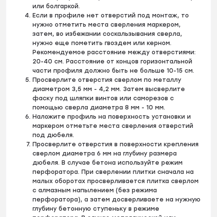
или болгаркой.
Если в профиле нет отверстий под монтаж, то
нужно отметить места сверления маркером,
затем, во избежании соскальзывания сверла,
нужно еще пометить гвоздем или керном.
Рекомендуемое расстояние между отверстиями:
20-40 см. Расстояние от концов горизонтальной
части профиля должно быть не больше 10-15 см.
Просверлите отверстия сверлом по металлу
диаметром 3,5 мм - 4,2 мм. Затем высверлите
фаску под шляпки винтов или саморезов с
помощью сверла диаметра 8 мм - 10 мм.
Наложите профиль на поверхность установки и
маркером отметьте места сверления отверстий
под дюбеля.
Просверлите отверстия в поверхности крепления
сверлом диаметра 6 мм на глубину размера
дюбеля. В случае бетона используйте режим
перфоратора. При сверлении плитки сначала на
малых оборотах просверливается плитка сверлом
с алмазным напылением (без режима
перфоратора), а затем досверливаете на нужную
глубину бетонную ступеньку в режиме