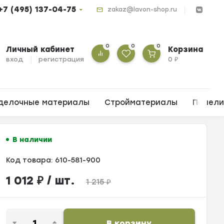
+7 (495) 137-04-75
zakaz@lavon-shop.ru
0
0
0
Личный кабинет
Корзина
вход
регистрация
0
₽
делочные материалы
Стройматериалы
Панел
В наличии
Код товара:
610-581-900
1 012
₽
/ шт.
1 215
₽
В корзину