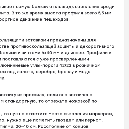
чивает самую большую площадь сцепления среди
та. В то же время высота профиля всего 5,5 мм
мфортное движение пешеходов.
ользящими вставками предназначены для
естве противоскользящей защиты и декоративного
елями и винтами 6х40 мм и длиннее. Профили в
и поставляются с уже просверленными
люминиевые углы-пороги 42/23 в розничном
ем под золото, серебро, бронзу и медь
ми.
ставку из профиля, если она вставлена.
ем стандартную, то отрежьте ножовкой по
, то нужно отметить места сверления маркером,
ла, нужно еще пометить гвоздем или керном.
ями: 20-40 см. Расстояние от концов