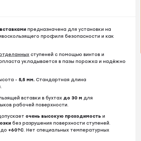
 вставками
предназначена для установки на
тивоскользящего профиля безопасности и как
отделанных
ступеней с помощью винтов и
опласта укладывается в пазы порожка и надёжно
высота -
5
,5 мм.
Стандартная длина
м
.
ользящей вставки в бухтах
до
30 м
для
тыков рабочей поверхности.
 допускает
очень высокую проходимость
и
озки
без разрушения поверхности ступеней.
до
+60?С
. Нет специальных температурных