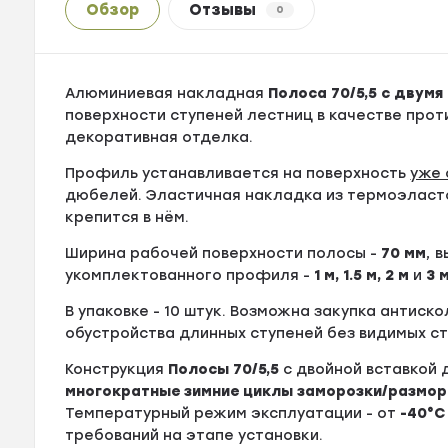
Обзор
Отзывы
0
Алюминиевая накладная
Полоса 70/5,5 с двумя
поверхности ступеней лестниц в качестве про
декоративная отделка.
Профиль устанавливается на поверхность
уже 
дюбелей. Эластичная накладка из термоэласт
крепится в нём.
Ширина рабочей поверхности полосы -
70
мм
, 
укомплектованного профиля -
1 м, 1.5 м, 2 м
и
3 
В упаковке - 10 штук. Возможна закупка антиск
обустройства длинных ступеней без видимых с
Конструкция
Полосы
70/5,5
c двойной вставкой
многократные зимние циклы заморозки/размор
Температурный режим эксплуатации - от
-40°С
требований на этапе установки.