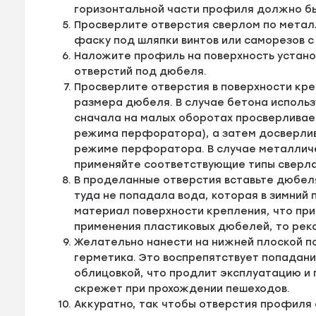
горизонтальной части профиля должно быт
Просверлите отверстия сверлом по металл
фаску под шляпки винтов или саморезов с
Наложите профиль на поверхность устано
отверстий под дюбеля.
Просверлите отверстия в поверхности кре
размера дюбеля. В случае бетона исполь
сначала на малых оборотах просверливае
режима перфоратора), а затем досверлив
режиме перфоратора. В случае металличе
применяйте соответствующие типы сверла
В проделанные отверстия вставьте дюбел
туда не попадала вода, которая в зимний
материал поверхности крепления, что пр
применения пластиковых дюбелей, то рек
Желательно нанести на нижней плоской п
герметика. Это воспрепятствует попадан
облицовкой, что продлит эксплуатацию и
скрежет при прохождении пешеходов.
Аккуратно, так чтобы отверстия профиля