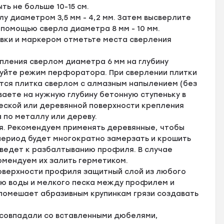
ь не больше 10-15 см.
у диаметром 3,5 мм - 4,2 мм. Затем высверлите
 помощью сверла диаметра 8 мм - 10 мм.
вки и маркером отметьте места сверления
пления сверлом диаметра 6 мм на глубину
зуйте режим перфоратора. При сверлении плитки
тся плитка сверлом с алмазным напылением (без
аете на нужную глубину бетонную ступеньку в
ской или деревянной поверхности крепления
 по металлу или дереву.
я. Рекомендуем применять деревянные, чтобы
 период будет многократно замерзать и крошить
иведет к разбалтыванию профиля. В случае
омендуем их залить герметиком.
оверхности профиля защитный слой из любого
ию воды и мелкого песка между профилем и
 помешает абразивным крупинкам грязи создавать
 совпадали со вставленными дюбелями,