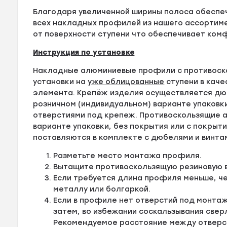
Благодаря увеличенной ширины полоса обеспе
всех накладных профилей из нашего ассортимен
от поверхности ступени что обеспечивает ко
Инструкция по установке
Накладные алюминиевые профили с противоск
установки на
уже облицованные
ступени в кач
элемента. Крепёж изделия осуществляется дюб
розничном (индивидуальном) варианте упаковк
отверстиями под крепеж. Противоскользящие а
варианте упаковки, без покрытия или с покрыти
поставляются в комплекте с дюбелями и винта
Разметьте место монтажа профиля.
Вытащите противоскользящую резиновую в
Если требуется длина профиля меньше, ч
металлу или болгаркой.
Если в профиле нет отверстий под монтаж
затем, во избежании соскальзывания свер
Рекомендуемое расстояние между отверсти