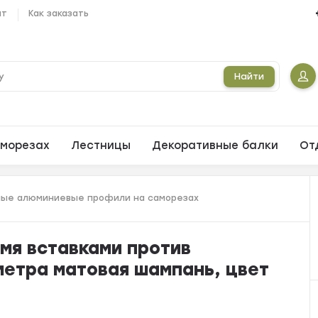
ат
Как заказать
Найти
морезах
Лестницы
Декоративные балки
От
ые алюминиевые профили на саморезах
мя вставками против
 метра матовая шампань, цвет