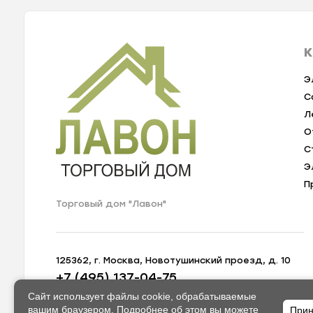
К
Э
С
Л
О
С
Э
П
Торговый дом "Лавон"
125362, г. Москва, Новотушинский проезд, д. 10
+7 (495) 137-04-75
zakaz@lavon-shop.ru
Сайт использует файлы cookie, обрабатываемые
вашим браузером. Подробнее об этом вы можете
Прин