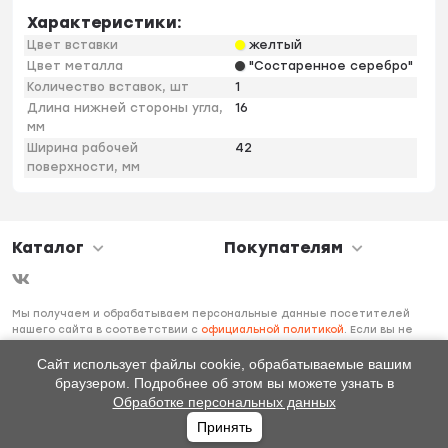
Характеристики:
Цвет вставки
желтый
Цвет металла
"Состаренное серебро"
Количество вставок, шт
1
Длина нижней стороны угла,
16
мм
Ширина рабочей
42
поверхности, мм
Каталог
Покупателям
Мы получаем и обрабатываем персональные данные посетителей
нашего сайта в соответствии с
официальной политикой
. Если вы не
даете согласия на обработку своих персональных данных, вам
необходимо покинуть наш сайт.
Сайт использует файлы cookie, обрабатываемые вашим
браузером. Подробнее об этом вы можете узнать в
Обработке персональных данных
Принять
Главная
Каталог
Избранное
Профиль
0
₽