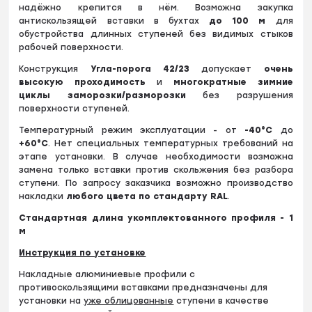
надёжно крепится в нём. Возможна закупка
антискользящей вставки в бухтах
до
100 м
для
обустройства длинных ступеней без видимых стыков
рабочей поверхности.
Конструкция
Угла-порога 42/23
допускает
очень
высокую проходимость
и
многократные зимние
циклы заморозки/разморозки
без разрушения
поверхности ступеней.
Температурный режим эксплуатации - от
-40°С
до
+60
°
С
. Нет специальных температурных требований на
этапе установки. В случае необходимости возможна
замена только вставки против скольжения без разбора
ступени. По запросу заказчика возможно производство
накладки
любого цвета по стандарту RAL
.
Стандартная длина укомплектованного профиля - 1
м
Инструкция по установке
Накладные алюминиевые профили с
противоскользящими вставками предназначены для
установки на
уже облицованные
ступени в качестве