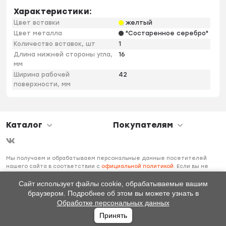
Характеристики:
Цвет вставки
желтый
Цвет металла
"Состаренное серебро"
Количество вставок, шт
1
Длина нижней стороны угла,
16
мм
Ширина рабочей
42
поверхности, мм
Каталог
Покупателям
Мы получаем и обрабатываем персональные данные посетителей
нашего сайта в соответствии с
официальной политикой
. Если вы не
даете согласия на обработку своих персональных данных, вам
необходимо покинуть наш сайт.
Сайт использует файлы cookie, обрабатываемые вашим
браузером. Подробнее об этом вы можете узнать в
Обработке персональных данных
Принять
Главная
Каталог
Избранное
Профиль
0
₽