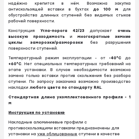
надёжно крепится в нём. Возможна закупка
антискользящей вставки в бухтах
до
100 м
для
обустройства длинных ступеней без видимых стыков
рабочей поверхности.
Конструкция
Угла-порога 42/23
допускает
очень
высокую проходимость
и
многократные зимние
циклы заморозки/разморозки
без разрушения
поверхности ступеней.
Температурный режим эксплуатации - от
-40°С
до
+60
°
С
. Нет специальных температурных требований на
этапе установки. В случае необходимости возможна
замена только вставки против скольжения без разбора
ступени. По запросу заказчика возможно производство
накладки
любого цвета по стандарту RAL
.
Стандартная длина укомплектованного профиля - 1
м
Инструкция по установке
Накладные алюминиевые профили с
противоскользящими вставками предназначены для
установки на
уже облицованные
ступени в качестве