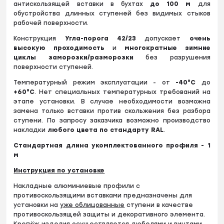
антискользящей вставки в бухтах
до
100 м
для
обустройства длинных ступеней без видимых стыков
рабочей поверхности.
Конструкция
Угла-порога 42/23
допускает
очень
высокую проходимость
и
многократные зимние
циклы заморозки/разморозки
без разрушения
поверхности ступеней.
Температурный режим эксплуатации - от
-40°С
до
+60
°
С
. Нет специальных температурных требований на
этапе установки. В случае необходимости возможна
замена только вставки против скольжения без разбора
ступени. По запросу заказчика возможно производство
накладки
любого цвета по стандарту RAL
.
Стандартная длина укомплектованного профиля - 1
м
Инструкция по установке
Накладные алюминиевые профили с
противоскользящими вставками предназначены для
установки на
уже облицованные
ступени в качестве
противоскользящей защиты и декоративного элемента.
Крепёж изделия осуществляется дюбелями и винтами