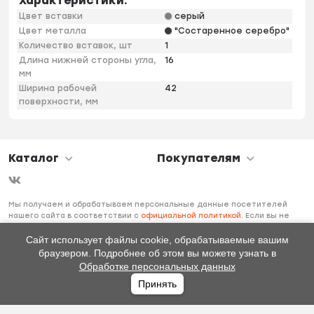
Характеристики:
Цвет вставки
серый
Цвет металла
"Состаренное серебро"
Количество вставок, шт
1
Длина нижней стороны угла,
16
мм
Ширина рабочей
42
поверхности, мм
Каталог
Покупателям
Мы получаем и обрабатываем персональные данные посетителей
нашего сайта в соответствии с
официальной политикой
. Если вы не
даете согласия на обработку своих персональных данных, вам
необходимо покинуть наш сайт.
Сайт использует файлы cookie, обрабатываемые вашим
браузером. Подробнее об этом вы можете узнать в
Обработке персональных данных
Принять
Главная
Каталог
Избранное
Профиль
0
₽