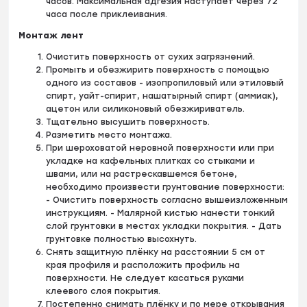
часов. Максимальная адгезия наступает через 72
часа после приклеивания.
Монтаж лент
Очистить поверхность от сухих загрязнений.
Промыть и обезжирить поверхность с помощью
одного из составов - изопропиловый или этиловый
спирт, уайт-спирит, нашатырный спирт (аммиак),
ацетон или силиконовый обезжириватель.
Тщательно высушить поверхность.
Разметить место монтажа.
При шероховатой неровной поверхности или при
укладке на кафельных плитках со стыками и
швами, или на растрескавшемся бетоне,
необходимо произвести грунтование поверхности:
- Очистить поверхность согласно вышеизложенным
инструкциям. - Малярной кистью нанести тонкий
слой грунтовки в местах укладки покрытия. - Дать
грунтовке полностью высохнуть.
Снять защитную плёнку на расстоянии 5 см от
края профиля и расположить профиль на
поверхности. Не следует касаться руками
клеевого слоя покрытия.
Постепенно снимать плёнку и по мере открывания