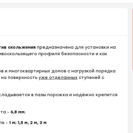
тив скольжения
предназначена для установки на
тивоскользящего профиля безопасности и как
в и многоквартирных домов с нагрузкой порядка
 на поверхность
уже отделанных
ступеней с
кладывается в пазы порожка и надёжно крепится
ота -
6,8
мм.
ля -
1 м
; 1,5 м, 2 м, 3 м