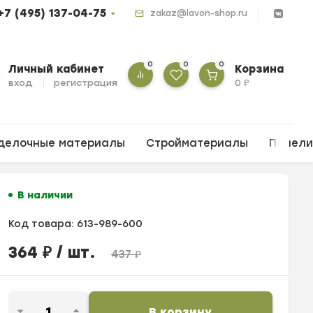
+7 (495) 137-04-75
zakaz@lavon-shop.ru
0
0
0
Личный кабинет
Корзина
вход
регистрация
0
₽
делочные материалы
Стройматериалы
Панел
В наличии
Код товара:
613-989-600
364
₽
/ шт.
437
₽
В корзину