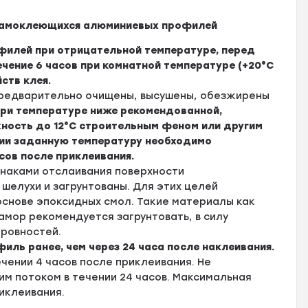
 самоклеющихся алюминиевых профилей
офилей при отрицательной температуре, перед
чение 6 часов при комнатной температуре (+20°C
ств клея.
редварительно очищены, высушены, обезжирены
 При температуре ниже рекомендованной,
ность до 12°С строительным феном или другим
зии заданную температуру необходимо
сов после приклеивания.
знаками отслаивания поверхности
шелухи и загрунтованы. Для этих целей
снове эпоксидных смол. Такие материалы как
амор рекомендуется загрунтовать, в силу
еровностей.
иль ранее, чем через 24 часа после наклеивания.
чении 4 часов после приклеивания. Не
м потоком в течении 24 часов. Максимальная
риклеивания.