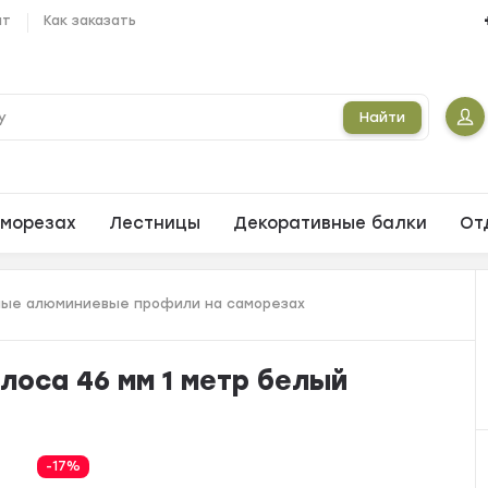
ат
Как заказать
Найти
морезах
Лестницы
Декоративные балки
От
ые алюминиевые профили на саморезах
оса 46 мм 1 метр белый
-17%